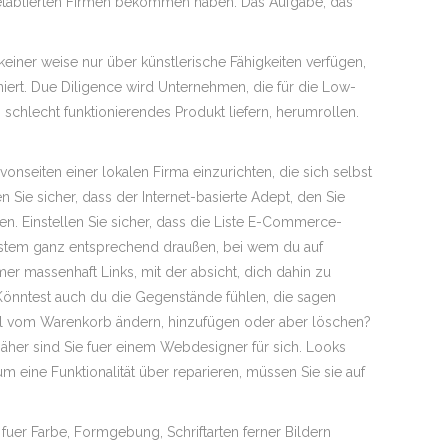
rs etablierten Firmen bekommen haben. Das Aufgabe, das
iner weise nur über künstlerische Fähigkeiten verfügen,
iert. Due Diligence wird Unternehmen, die für die Low-
 schlecht funktionierendes Produkt liefern, herumrollen.
onseiten einer lokalen Firma einzurichten, die sich selbst
n Sie sicher, dass der Internet-basierte Adept, den Sie
ben. Einstellen Sie sicher, dass die Liste E-Commerce-
 System ganz entsprechend draußen, bei wem du auf
mmer massenhaft Links, mit der absicht, dich dahin zu
 Könntest auch du die Gegenstände fühlen, die sagen
ikel vom Warenkorb ändern, hinzufügen oder aber löschen?
näher sind Sie fuer einem Webdesigner für sich. Looks
m eine Funktionalität über reparieren, müssen Sie sie auf
uer Farbe, Formgebung, Schriftarten ferner Bildern