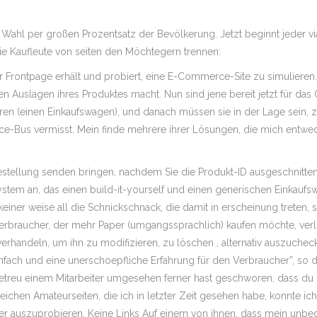
r Wahl per großen Prozentsatz der Bevölkerung. Jetzt beginnt jeder vi
die Kaufleute von seiten den Möchtegern trennen:
r Frontpage erhält und probiert, eine E-Commerce-Site zu simulieren. 
gen Auslagen ihres Produktes macht. Nun sind jene bereit jetzt für da
eren (einen Einkaufswagen), und danach müssen sie in der Lage sein, 
-Bus vermisst. Mein finde mehrere ihrer Lösungen, die mich entwede
e Bestellung senden bringen, nachdem Sie die Produkt-ID ausgeschnitt
stem an, das einen build-it-yourself und einen generischen Einkaufsw
einer weise all die Schnickschnack, die damit in erscheinung treten, s
as Verbraucher, der mehr Paper (umgangssprachlich) kaufen möchte, ve
rhandeln, um ihn zu modifizieren, zu löschen , alternativ auszuchec
fach und eine unerschoepfliche Erfahrung für den Verbraucher”, so 
 getreu einem Mitarbeiter umgesehen ferner hast geschworen, dass du
reichen Amateurseiten, die ich in letzter Zeit gesehen habe, konnte i
er auszuprobieren. Keine Links Auf einem von ihnen, dass mein unbed