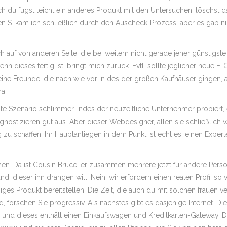
h du fügst leicht ein anderes Produkt mit den Untersuchen, löschst da
en S. kam ich schließlich durch den Auscheck-Prozess, aber es gab n
h auf von anderen Seite, die bei weitem nicht gerade jener günstigste
enn dieses fertig ist, bringt mich zurück. Evtl. sollte jeglicher neu
eine Freunde, die nach wie vor in des der großen Kaufhäuser gingen, a
a.
 Szenario schlimmer, indes der neuzeitliche Unternehmer probiert, e
agnostizieren gut aus. Aber dieser Webdesigner, allen sie schließlic
ig zu schaffen. Ihr Hauptanliegen in dem Punkt ist echt es, einen 
n. Da ist Cousin Bruce, er zusammen mehrere jetzt für andere Person
nd, dieser ihn drängen will. Nein, wir erfordern einen realen Profi, 
siges Produkt bereitstellen. Die Zeit, die auch du mit solchen frauen v
d, forschen Sie progressiv. Als nächstes gibt es dasjenige Internet.
und dieses enthält einen Einkaufswagen und Kreditkarten-Gateway. D