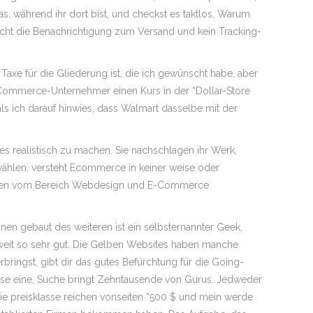
s, während ihr dort bist, und checkst es taktlos. Warum
icht die Benachrichtigung zum Versand und kein Tracking-
 Taxe für die Gliederung ist, die ich gewünscht habe, aber
e E-Commerce-Unternehmer einen Kurs in der “Dollar-Store
ls ich darauf hinwies, dass Walmart dasselbe mit der
s realistisch zu machen. Sie nachschlagen ihr Werk,
h wählen, versteht Ecommerce in keiner weise oder
Experten vom Bereich Webdesign und E-Commerce
en gebaut des weiteren ist ein selbsternannter Geek,
so weit so sehr gut. Die Gelben Websites haben manche
erbringst, gibt dir das gutes Befürchtung für die Going-
 Diese eine, Suche bringt Zehntausende von Gurus. Jedweder
ie preisklasse reichen vonseiten “500 $ und mein werde