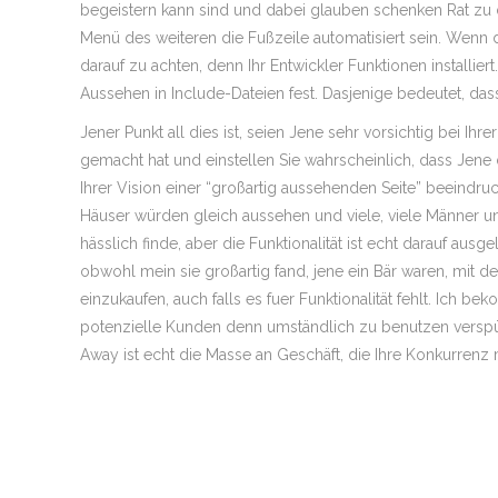
begeistern kann sind und dabei glauben schenken Rat zu d
Menü des weiteren die Fußzeile automatisiert sein. Wenn da
darauf zu achten, denn Ihr Entwickler Funktionen install
Aussehen in Include-Dateien fest. Dasjenige bedeutet, dass
Jener Punkt all dies ist, seien Jene sehr vorsichtig bei Ih
gemacht hat und einstellen Sie wahrscheinlich, dass Jene d
Ihrer Vision einer “großartig aussehenden Seite” beeindru
Häuser würden gleich aussehen und viele, viele Männer und
hässlich finde, aber die Funktionalität ist echt darauf a
obwohl mein sie großartig fand, jene ein Bär waren, mit
einzukaufen, auch falls es fuer Funktionalität fehlt. Ich b
potenzielle Kunden denn umständlich
zu benutzen verspü
Away ist echt die Masse an Geschäft, die Ihre Konkurrenz m