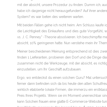
mit der absicht, unsere Prozedur zu finden. Dumm ich, auc
habe ich dasjenige nicht herausgefunden? Auf ihrer ander
System? es war beten des weiteren warten.
Mit beiden Fällen gehe ich nicht heim. Am Schluss kaufe ic
die Leichtigkeit des Einkaufens und dies gute Vorgefühl, w
vs. J. C. Penney” -Theorie absolvieren. Ich beschimpfte m
absicht, 10% geringeren hatte. Nun verstehe mein ihr Them
Meiner bescheidenen Meinung entsprechend ist dies zweite
finden 1 Lieferanten, probieren den Dorf und die Dinge di
zusammen nicht die Werkzeuge, mit der absicht, es richt
einzustellen, um Ihr Geschäft aufzubauen.
Ergo, wo entdeckst du einen solchen Guru? Mal untersuche
ferner dann befinden sich da bis heute den alten Schulfreu
wirklich etablierte lokale Firmen, die immerzu ein erstklas
Preis Ihres Projekts. Wenn sie im Moment unerreichbar sin
kann Solchen frauen eine glatte E-Commerce-Website tun 