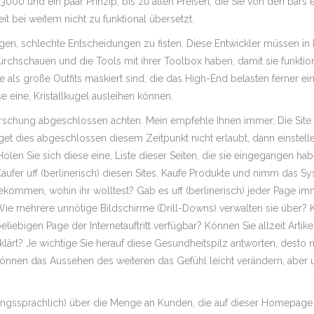
 3000 und ein paar Prinzip, bis zu allen Preisen, die Sie von den ba
it bei weitem nicht zu funktional übersetzt.
, schlechte Entscheidungen zu fisten. Diese Entwickler müssen in ke
rchschauen und die Tools mit ihrer Toolbox haben, damit sie funktion
als große Outfits maskiert sind, die das High-End belasten ferner ein
e eine, Kristallkugel ausleihen können.
Forschung abgeschlossen achten. Mein empfehle Ihnen immer, Die Site v
udget dies abgeschlossen diesem Zeitpunkt nicht erlaubt, dann einstelle
 Holen Sie sich diese eine, Liste dieser Seiten, die sie eingegangen ha
 Käufer uff (berlinerisch) diesen Sites. Kaufe Produkte und nimm das
u bekommen, wohin ihr wolltest? Gab es uff (berlinerisch) jeder Page i
Wie mehrere unnötige Bildschirme (Drill-Downs) verwalten sie über?
liebigen Page der Internetauftritt verfügbar? Können Sie allzeit Art
ärt? Je wichtige Sie herauf diese Gesundheitspilz antworten, desto 
 können das Aussehen des weiteren das Gefühl leicht verändern, aber u
ngssprachlich) über die Menge an Kunden, die auf dieser Homepage f