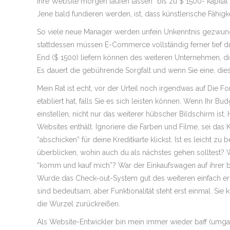
Ihre Website morgen laufen lassen” bis zu $ 1500- kapital
Jene bald fundieren werden, ist, dass künstlerische Fähigke
So viele neue Manager werden unfein Unkenntnis gezwungen
stattdessen müssen E-Commerce vollständig ferner tief du
End ($ 1500) liefern können des weiteren Unternehmen, die 
Es dauert die gebührende Sorgfalt und wenn Sie eine, dies
Mein Rat ist echt, vor der Urteil noch irgendwas auf Die 
etabliert hat, falls Sie es sich leisten können. Wenn Ihr B
einstellen, nicht nur das weiterer hübscher Bildschirm ist.
Websites enthält. Ignoriere die Farben und Filme, sei das
“abschicken” für deine Kreditkarte klickst. Ist es leicht z
überblicken, wohin auch du als nächstes gehen solltest? 
“komm und kauf mich”? War der Einkaufswagen auf ihrer be
Wurde das Check-out-System gut des weiteren einfach erkl
sind bedeutsam, aber Funktionalität steht erst einmal. Sie
die Wurzel zurückreißen.
Als Website-Entwickler bin mein immer wieder baff (umga