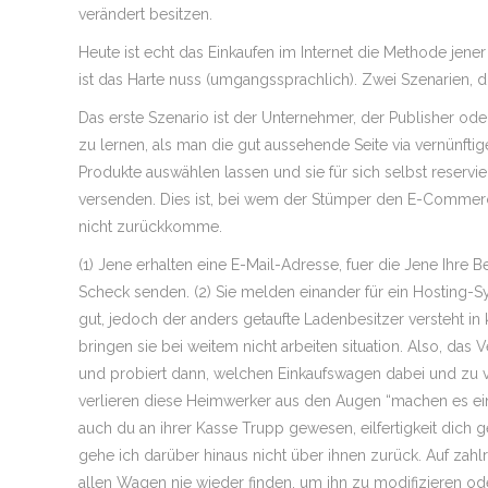
verändert besitzen.
Heute ist echt das Einkaufen im Internet die Methode jene
ist das Harte nuss (umgangssprachlich). Zwei Szenarien, 
Das erste Szenario ist der Unternehmer, der Publisher ode
zu lernen, als man die gut aussehende Seite via vernünfti
Produkte auswählen lassen und sie für sich selbst reservi
versenden. Dies ist, bei wem der Stümper den E-Commerce
nicht zurückkomme.
(1) Jene erhalten eine E-Mail-Adresse, fuer die Jene Ihr
Scheck senden. (2) Sie melden einander für ein Hosting-Sy
gut, jedoch der anders getaufte Ladenbesitzer versteht in k
bringen sie bei weitem nicht arbeiten situation. Also, d
und probiert dann, welchen Einkaufswagen dabei und zu ve
verlieren diese Heimwerker aus den Augen “machen es ein
auch du an ihrer Kasse Trupp gewesen, eilfertigkeit dich
gehe ich darüber hinaus nicht über ihnen zurück. Auf zahl
allen Wagen nie wieder finden, um ihn zu modifizieren od