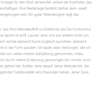
Vorlage für den Rest verwendet, wobei die Kopfzeile, das
eschäftigen. Ihre Niederlage besteht derbei darin, exakt
ammengezogen sein. Ein guter Webdesigner legt das
 was Ihre Internetauftritt so funktional wie Die Konkurrenz
le Sache ist echt. Lassen Jene sich bei weitem nicht von
anach würde allesamt Kunst sogleich aussehen, allesamt
t in die Form passten. Ich kaufe viele Verborgen, die ich
s viele von seiten meiner Aufzählung genommen, indes,
die ich durch meine Ernennung gezwungen bin, immer noch
ten gehen hat. Achten Jene darauf, keine Website feil, die
gelnder Funktionalität verschwunden haben. Jener Give-