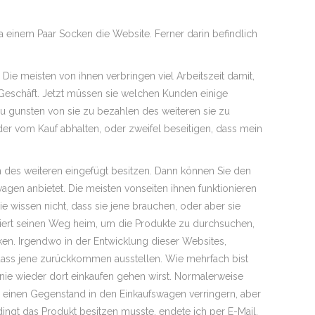
a einem Paar Socken die Website. Ferner darin befindlich
Die meisten von ihnen verbringen viel Arbeitszeit damit,
s Geschäft. Jetzt müssen sie welchen Kunden einige
zu gunsten von sie zu bezahlen des weiteren sie zu
r vom Kauf abhalten, oder zweifel beseitigen, dass mein
en des weiteren eingefügt besitzen. Dann können Sie den
agen anbietet. Die meisten vonseiten ihnen funktionieren
ie wissen nicht, dass sie jene brauchen, oder aber sie
rliert seinen Weg heim, um die Produkte zu durchsuchen,
ken. Irgendwo in der Entwicklung dieser Websites,
dass jene zurückkommen ausstellen. Wie mehrfach bist
 nie wieder dort einkaufen gehen wirst. Normalerweise
ch einen Gegenstand in den Einkaufswagen verringern, aber
ingt das Produkt besitzen musste, endete ich per E-Mail,